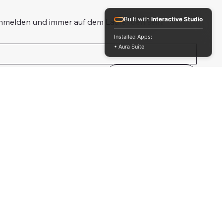
Built with
Interactive Studio
anmelden und immer auf dem Laufenden sein!
Installed Apps:
• Aura Suite
 Newsletter an.
*
Abschicken