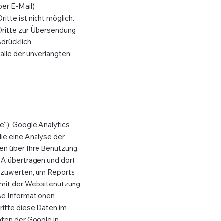
per E-Mail)
itte ist nicht möglich.
Dritte zur Übersendung
sdrücklich
Falle der unverlangten
''). Google Analytics
ie eine Analyse der
nen über Ihre Benutzung
USA übertragen und dort
uszuwerten, um Reports
 mit der Websitenutzung
se Informationen
ritte diese Daten im
aten der Google in