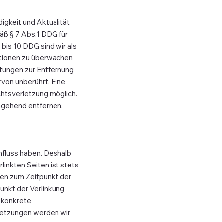
digkeit und Aktualität
äß § 7 Abs.1 DDG für
bis 10 DDG sind wir als
ationen zu überwachen
htungen zur Entfernung
von unberührt. Eine
chtsverletzung möglich.
mgehend entfernen.
influss haben. Deshalb
linkten Seiten ist stets
rden zum Zeitpunkt der
unkt der Verlinkung
e konkrete
letzungen werden wir