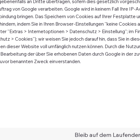
ebenenfalls an Dritte übertragen, sofern dies gesetzlich vorgesc
uftrag von Google verarbeiten. Google wird in keinem Fall Ihre IP-
bindung bringen. Das Speichern von Cookies auf Ihrer Festplatte 
indern, indem Sie in Ihren Browser-Einstellungen ''keine Cookies a
er ''Extras > Internetoptionen > Datenschutz > Einstellung''; im Fir
utz > Cookies''); wir weisen Sie jedoch darauf hin, dass Sie in di
nen dieser Website voll umfänglich nutzen können. Durch die Nutz
er Bearbeitung der über Sie erhobenen Daten durch Google in der z
uvor benannten Zweck einverstanden.
Bleib auf dem Laufenden