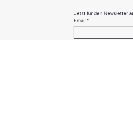
Jetzt für den Newsletter 
Email
*
Ja, melde mich für den