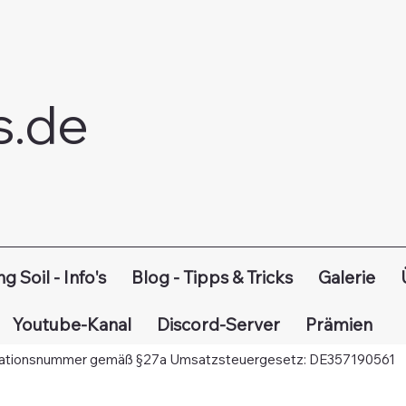
s.de
ESSUM
ardstraße 8, 31789 Hameln
ng Soil - Info's
Blog - Tipps & Tricks
Galerie
de
de
Youtube-Kanal
Discord-Server
Prämien
mmanuel Krämer
kationsnummer gemäß §27a Umsatzsteuergesetz: DE357190561