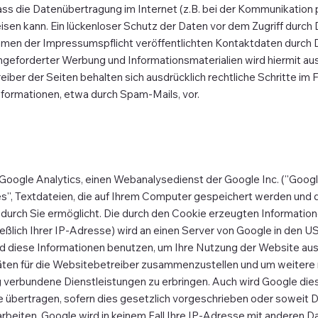
ass die Datenübertragung im Internet (z.B. bei der Kommunikation 
sen kann. Ein lückenloser Schutz der Daten vor dem Zugriff durch Dr
men der Impressumspflicht veröffentlichten Kontaktdaten durch 
angeforderter Werbung und Informationsmaterialien wird hiermit au
iber der Seiten behalten sich ausdrücklich rechtliche Schritte im 
ormationen, etwa durch Spam-Mails, vor.
oogle Analytics, einen Webanalysedienst der Google Inc. (''Google
s'', Textdateien, die auf Ihrem Computer gespeichert werden und d
durch Sie ermöglicht. Die durch den Cookie erzeugten Informatio
ießlich Ihrer IP-Adresse) wird an einen Server von Google in den 
rd diese Informationen benutzen, um Ihre Nutzung der Website a
täten für die Websitebetreiber zusammenzustellen und um weitere
 verbundene Dienstleistungen zu erbringen. Auch wird Google die
e übertragen, sofern dies gesetzlich vorgeschrieben oder soweit D
rbeiten. Google wird in keinem Fall Ihre IP-Adresse mit anderen D