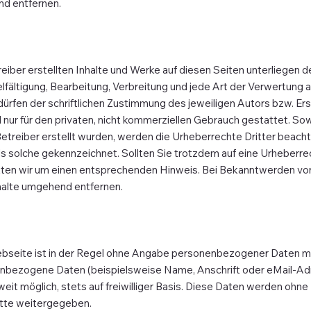
nd entfernen.
reiber erstellten Inhalte und Werke auf diesen Seiten unterliegen
elfältigung, Bearbeitung, Verbreitung und jede Art der Verwertung
rfen der schriftlichen Zustimmung des jeweiligen Autors bzw. Ers
 nur für den privaten, nicht kommerziellen Gebrauch gestattet. Sowe
Betreiber erstellt wurden, werden die Urheberrechte Dritter beach
als solche gekennzeichnet. Sollten Sie trotzdem auf eine Urheberr
ten wir um einen entsprechenden Hinweis. Bei Bekanntwerden vo
halte umgehend entfernen.
bseite ist in der Regel ohne Angabe personenbezogener Daten mö
nbezogene Daten (beispielsweise Name, Anschrift oder eMail-A
weit möglich, stets auf freiwilliger Basis. Diese Daten werden ohne
itte weitergegeben.