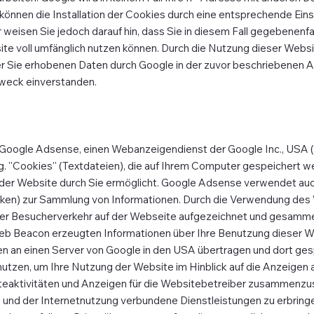
 können die Installation der Cookies durch eine entsprechende Eins
 weisen Sie jedoch darauf hin, dass Sie in diesem Fall gegebenenfal
te voll umfänglich nutzen können. Durch die Nutzung dieser Websit
r Sie erhobenen Daten durch Google in der zuvor beschriebenen A
weck einverstanden.
Google Adsense, einen Webanzeigendienst der Google Inc., USA ('
''Cookies'' (Textdateien), die auf Ihrem Computer gespeichert w
der Website durch Sie ermöglicht. Google Adsense verwendet auc
afiken) zur Sammlung von Informationen. Durch die Verwendung d
der Besucherverkehr auf der Webseite aufgezeichnet und gesamme
b Beacon erzeugten Informationen über Ihre Benutzung dieser Web
n an einen Server von Google in den USA übertragen und dort ges
utzen, um Ihre Nutzung der Website im Hinblick auf die Anzeigen
teaktivitäten und Anzeigen für die Websitebetreiber zusammenzus
 und der Internetnutzung verbundene Dienstleistungen zu erbring