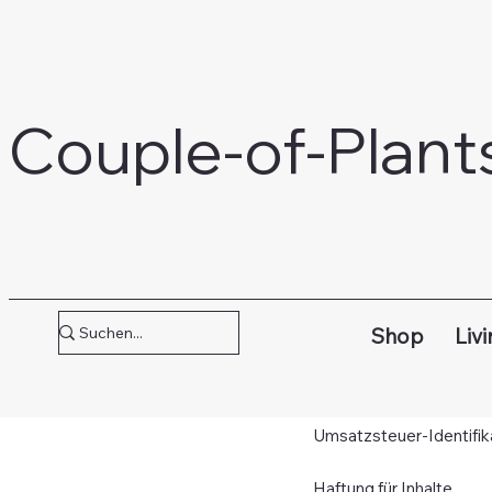
Couple-of-Plant
IMPR
Couple of Plants Reich
Shop
Livi
Info@couple-of-plants.
www.Couple-of-Plants.
Vertreten durch: Kim I
Umsatzsteuer-Identifi
Haftung für Inhalte