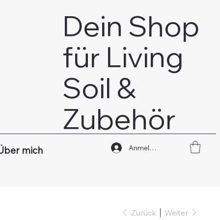
Dein Shop
für Living
Soil &
Zubehör
Anmelden
Über mich
Zurück
Weiter