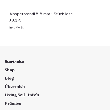
Absperrventil 8-8 mm 1 Stück lose
Preis
3,80 €
inkl. MwSt.
Set
Set
NEU
Startseite
Shop
Blog
Über mich
Living Soil - Info's
Prämien