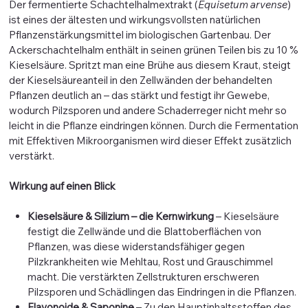
Der fermentierte Schachtelhalmextrakt (
Equisetum arvense
)
ist eines der ältesten und wirkungsvollsten natürlichen
Pflanzenstärkungsmittel im biologischen Gartenbau. Der
Ackerschachtelhalm enthält in seinen grünen Teilen bis zu 10 %
Kieselsäure. Spritzt man eine Brühe aus diesem Kraut, steigt
der Kieselsäureanteil in den Zellwänden der behandelten
Pflanzen deutlich an – das stärkt und festigt ihr Gewebe,
wodurch Pilzsporen und andere Schaderreger nicht mehr so
leicht in die Pflanze eindringen können. Durch die Fermentation
mit Effektiven Mikroorganismen wird dieser Effekt zusätzlich
verstärkt.
Wirkung auf einen Blick
Kieselsäure & Silizium – die Kernwirkung
– Kieselsäure
festigt die Zellwände und die Blattoberflächen von
Pflanzen, was diese widerstandsfähiger gegen
Pilzkrankheiten wie Mehltau, Rost und Grauschimmel
macht. Die verstärkten Zellstrukturen erschweren
Pilzsporen und Schädlingen das Eindringen in die Pflanzen.
Flavonoide & Saponine
– Zu den Hauptinhaltsstoffen des