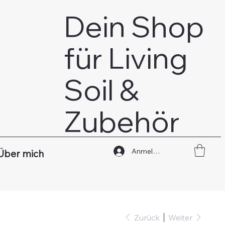
Dein Shop
für Living
Soil &
Zubehör
Anmelden
Über mich
Zurück
Weiter