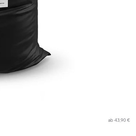
Sale-Preis
ab
43,90 €