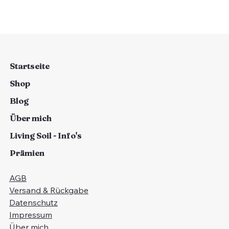
Set
Set
NEU
Startseite
Shop
Blog
Über mich
Living Soil - Info's
Prämien
AGB
Versand & Rückgabe
Datenschutz
Impressum
Über mich