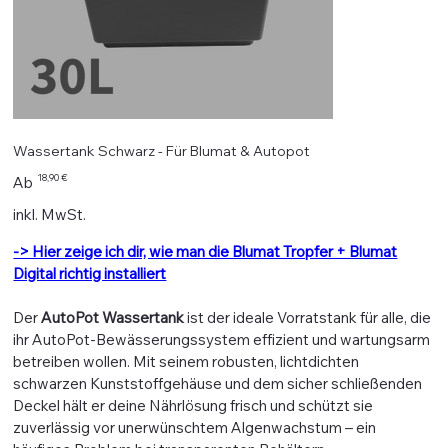
Wassertank Schwarz - Für Blumat & Autopot
Preis
18,90 €
Ab
inkl. MwSt.
-> Hier zeige ich dir, wie man die Blumat Tropfer + Blumat
Digital richtig installiert
Der
AutoPot Wassertank
ist der ideale Vorratstank für alle, die
ihr AutoPot-Bewässerungssystem effizient und wartungsarm
betreiben wollen. Mit seinem robusten, lichtdichten
schwarzen Kunststoffgehäuse und dem sicher schließenden
Deckel hält er deine Nährlösung frisch und schützt sie
zuverlässig vor unerwünschtem Algenwachstum – ein