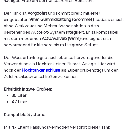
häufiges Problem bei transparenten Behältern.
Der Tank ist
vorgbohrt
und kommt direkt mit einer
eingebauten
9mm Gummidichtung (Grommet)
, sodass er sich
ohne Werkzeug und Mehraufwand nahtlos in dein
bestehendes AutoPot-System integriert. Er ist kompatibel
mit dem modernen
AQUAvalve5 (9mm)
und eignet sich
hervorragend für kleinere bis mittelgroße Setups.
Der Wassertank eignet sich ebenso hervorragend für die
Verwendung als Hochtank einer Blumat-Anlage. Hier wird
noch der
Hochtankanschluss
als Zubehört benötigt um den
Zufuhrschlauch anschließen zu können.
Erhältlich in zwei Größen:
30 Liter
47 Liter
Kompatible Systeme
Mit 47 Litern Fassungsvermögen versorgt dieser Tank