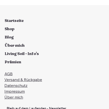
unsichtbare Internet deiner Erde
Living Soil ist ein lebendiges Netzwerk aus Pflanzen, Pilzen,
Mikroben und Regenwürmern. Pflanzen kommunizieren über
Wurzelsignale (Exsudate) und tauschen Nährstoffe über das
pilzbasierte „Wood Wide Web“ (Mykorrhiza) aus.
Regenwürmer verbessern Bodenstruktur und fördern
Mikroben. Trichoderma-Pilze schützen die Wurzeln vor
Krankheitserregern. Durch Mulchen, Vielfalt und geduldige
Pflege stärkst du dieses unsichtbare, lebenswichtige
Netzwerk für gesunde, kräftige Pflanzen.
Startseite
Shop
Blog
Über mich
Living Soil - Info's
Prämien