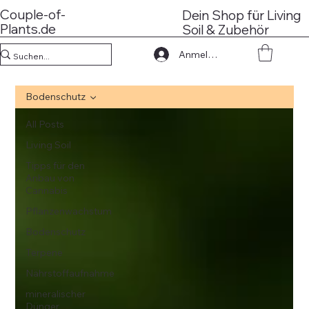
Couple-of-
Dein Shop für Living
Plants.de
Soil & Zubehör
Anmelden
Bodenschutz
All Posts
Living Soil
Tipps für den
Anbau von
Cannabis
Pflanzenwachstum
Bodenschutz
Terpene
Nährstoffaufnahme
mineralischer
Dünger